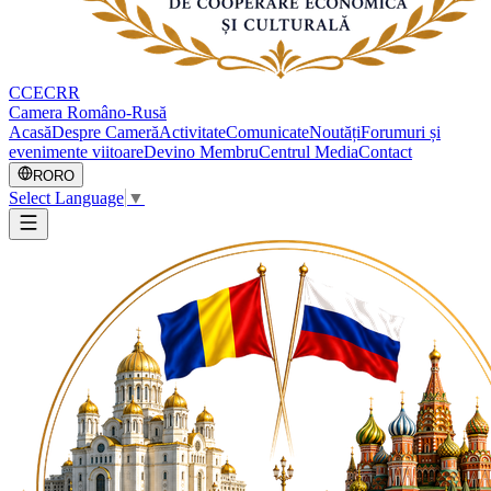
CCECRR
Camera Româno-Rusă
Acasă
Despre Cameră
Activitate
Comunicate
Noutăți
Forumuri și
evenimente viitoare
Devino Membru
Centrul Media
Contact
RO
RO
Select Language
▼