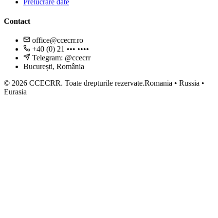
Prelucrare date
Contact
office@ccecrr.ro
+40 (0) 21 ••• ••••
Telegram: @ccecrr
București, România
©
2026
CCECRR.
Toate drepturile rezervate.
Romania • Russia •
Eurasia