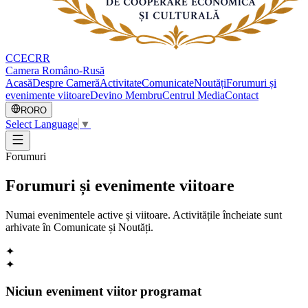
CCECRR
Camera Româno-Rusă
Acasă
Despre Cameră
Activitate
Comunicate
Noutăți
Forumuri și
evenimente viitoare
Devino Membru
Centrul Media
Contact
RO
RO
Select Language
▼
Forumuri
Forumuri și evenimente viitoare
Numai evenimentele active și viitoare. Activitățile încheiate sunt
arhivate în Comunicate și Noutăți.
✦
✦
Niciun eveniment viitor programat