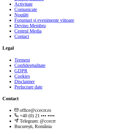
Activitate
Comunicate
Noutăți
Forumuri și evenimente viitoare
Devino Membru
Centrul Media
Contact
Legal
Termeni
Confidențialitate
GDPR
Cookies
Disclaimer
Prelucrare date
Contact
office@ccecrr.ro
+40 (0) 21 ••• ••••
Telegram: @ccecrr
București, România