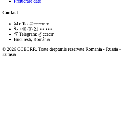
Prelucrare date
Contact
office@ccecrr.ro
+40 (0) 21 ••• ••••
Telegram: @ccecrr
București, România
©
2026
CCECRR.
Toate drepturile rezervate.
Romania • Russia •
Eurasia