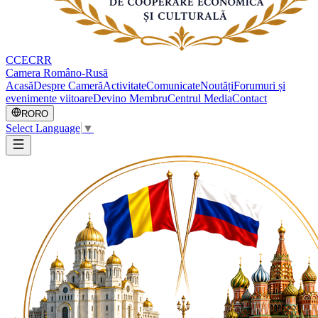
CCECRR
Camera Româno-Rusă
Acasă
Despre Cameră
Activitate
Comunicate
Noutăți
Forumuri și
evenimente viitoare
Devino Membru
Centrul Media
Contact
RO
RO
Select Language
▼