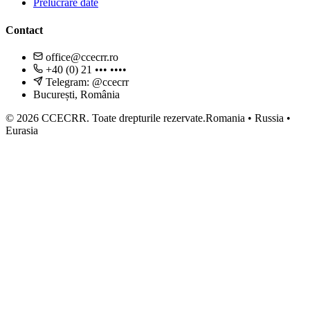
Prelucrare date
Contact
office@ccecrr.ro
+40 (0) 21 ••• ••••
Telegram: @ccecrr
București, România
©
2026
CCECRR.
Toate drepturile rezervate.
Romania • Russia •
Eurasia