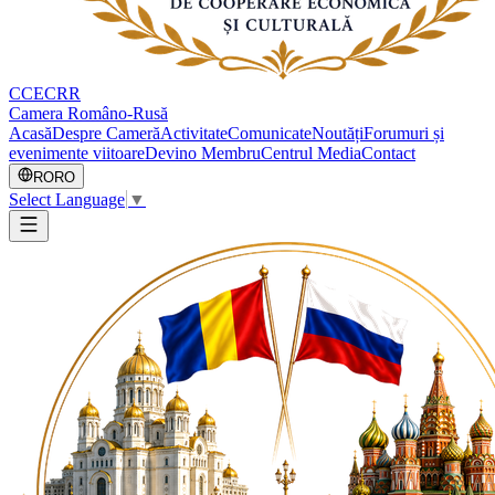
CCECRR
Camera Româno-Rusă
Acasă
Despre Cameră
Activitate
Comunicate
Noutăți
Forumuri și
evenimente viitoare
Devino Membru
Centrul Media
Contact
RO
RO
Select Language
▼