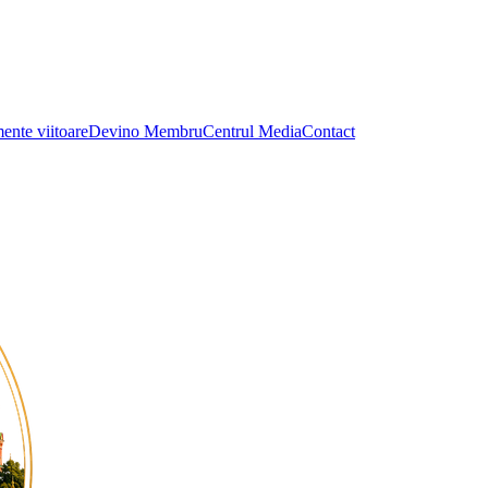
ente viitoare
Devino Membru
Centrul Media
Contact