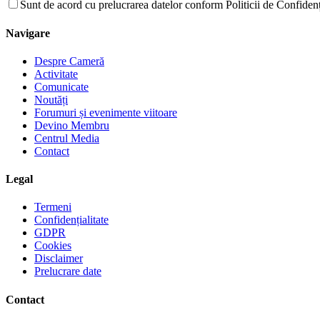
Sunt de acord cu prelucrarea datelor conform Politicii de Confidenți
Navigare
Despre Cameră
Activitate
Comunicate
Noutăți
Forumuri și evenimente viitoare
Devino Membru
Centrul Media
Contact
Legal
Termeni
Confidențialitate
GDPR
Cookies
Disclaimer
Prelucrare date
Contact