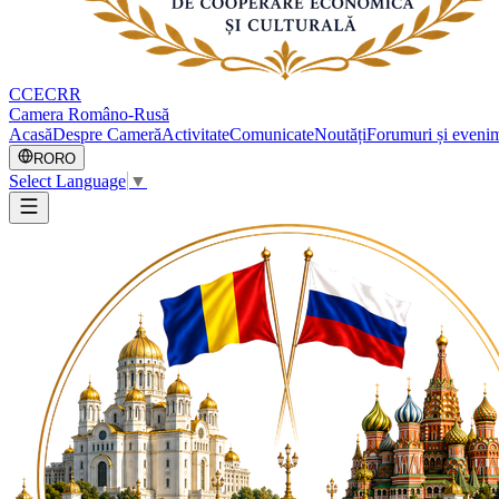
CCECRR
Camera Româno-Rusă
Acasă
Despre Cameră
Activitate
Comunicate
Noutăți
Forumuri și evenim
RO
RO
Select Language
▼