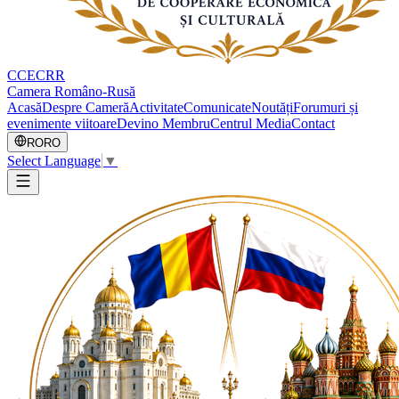
CCECRR
Camera Româno-Rusă
Acasă
Despre Cameră
Activitate
Comunicate
Noutăți
Forumuri și
evenimente viitoare
Devino Membru
Centrul Media
Contact
RO
RO
Select Language
▼