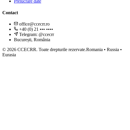
Prelucrare date
Contact
office@ccecrr.ro
+40 (0) 21 ••• ••••
Telegram: @ccecrr
București, România
©
2026
CCECRR.
Toate drepturile rezervate.
Romania • Russia •
Eurasia