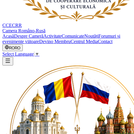
CCECRR
Camera Româno-Rusă
Acasă
Despre Cameră
Activitate
Comunicate
Noutăți
Forumuri și
evenimente viitoare
Devino Membru
Centrul Media
Contact
RO
RO
Select Language
▼