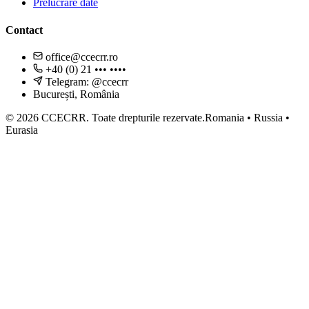
Prelucrare date
Contact
office@ccecrr.ro
+40 (0) 21 ••• ••••
Telegram: @ccecrr
București, România
©
2026
CCECRR.
Toate drepturile rezervate.
Romania • Russia •
Eurasia