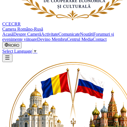
CCECRR
Camera Româno-Rusă
Acasă
Despre Cameră
Activitate
Comunicate
Noutăți
Forumuri și
evenimente viitoare
Devino Membru
Centrul Media
Contact
RO
RO
Select Language
▼