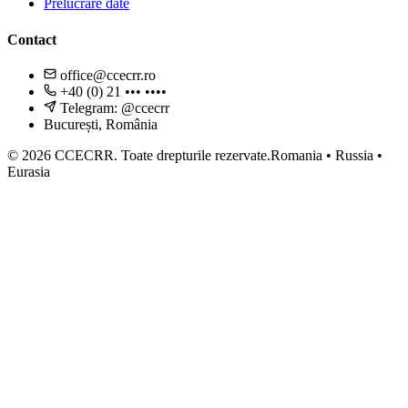
Prelucrare date
Contact
office@ccecrr.ro
+40 (0) 21 ••• ••••
Telegram: @ccecrr
București, România
©
2026
CCECRR.
Toate drepturile rezervate.
Romania • Russia •
Eurasia