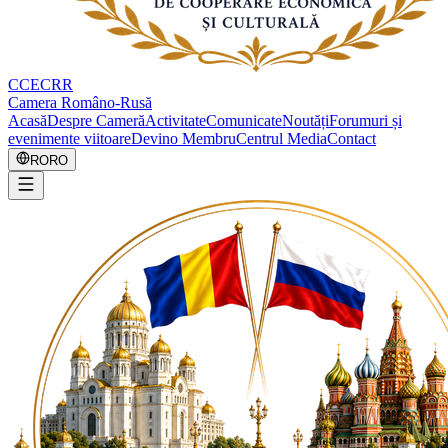
CCECRR
Camera Româno-Rusă
Acasă
Despre Cameră
Activitate
Comunicate
Noutăți
Forumuri și
evenimente viitoare
Devino Membru
Centrul Media
Contact
RO
RO