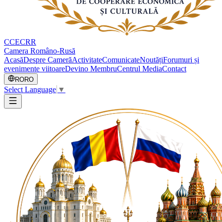
CCECRR
Camera Româno-Rusă
Acasă
Despre Cameră
Activitate
Comunicate
Noutăți
Forumuri și
evenimente viitoare
Devino Membru
Centrul Media
Contact
RO
RO
Select Language
▼