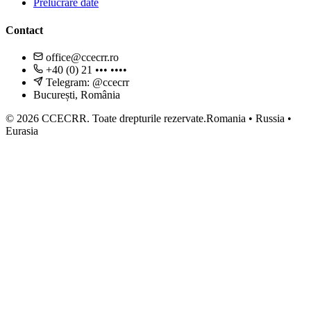
Prelucrare date
Contact
office@ccecrr.ro
+40 (0) 21 ••• ••••
Telegram: @ccecrr
București, România
©
2026
CCECRR.
Toate drepturile rezervate.
Romania • Russia •
Eurasia